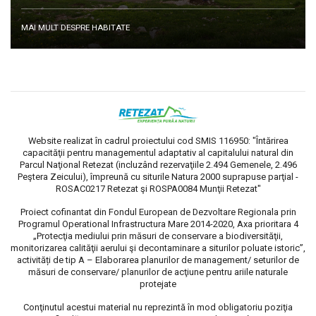
MAI MULT DESPRE HABITATE
Website realizat în cadrul proiectului cod SMIS 116950: "Întărirea
capacităţii pentru managementul adaptativ al capitalului natural din
Parcul Naţional Retezat (incluzând rezervaţiile 2.494 Gemenele, 2.496
Peştera Zeicului), împreună cu siturile Natura 2000 suprapuse parţial -
ROSAC0217 Retezat şi ROSPA0084 Munţii Retezat"
Proiect cofinantat din Fondul European de Dezvoltare Regionala prin
Programul Operational Infrastructura Mare 2014-2020, Axa prioritara 4
„Protecţia mediului prin măsuri de conservare a biodiversităţii,
monitorizarea calităţii aerului şi decontaminare a siturilor poluate istoric”,
activități de tip A – Elaborarea planurilor de management/ seturilor de
măsuri de conservare/ planurilor de acţiune pentru ariile naturale
protejate
Conţinutul acestui material nu reprezintă în mod obligatoriu poziţia