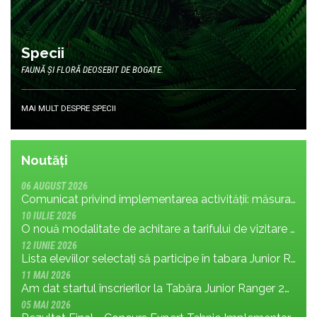
Specii
FAUNĂ ȘI FLORĂ DEOSEBIT DE BOGATE.
MAI MULT DESPRE SPECII
Noutăți
06 AUGUST 2026
Comunicat privind implementarea activității: măsura MR.8.1.4 din planul de management; cu privire la tronsonul de drum cuprins între Baraj Gura Apelor și Cabana Rotunda
10 IULIE 2026
O nouă modalitate de achitare a tarifului de vizitare în Parcul Național Retezat
12 IUNIE 2026
Lista eleviilor selectați să participe în tabara Junior Ranger 2026
11 MAI 2026
Am dat startul înscrierilor la Tabăra Junior Ranger 2026 – Oameni conectați prin natură – tineri și comunități pentru viitorul Parcului Național Retezat
05 MAI 2026