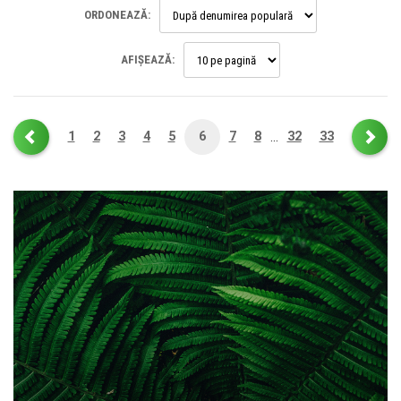
ORDONEAZĂ:
AFIȘEAZĂ:
1
2
3
4
5
6
7
8
32
33
…