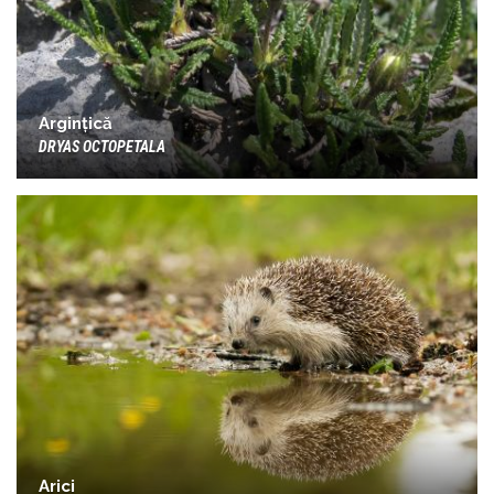
Argințică
DRYAS OCTOPETALA
Arici