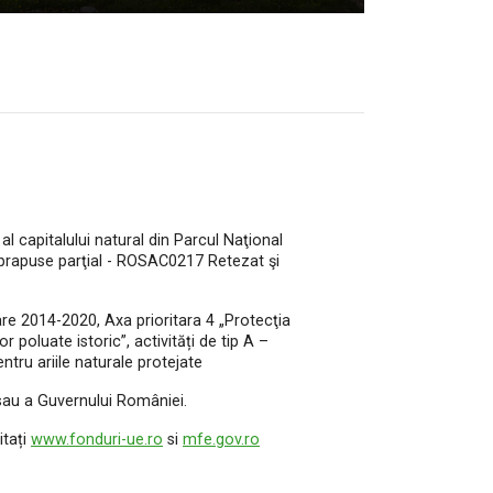
l capitalului natural din Parcul Naţional
uprapuse parţial - ROSAC0217 Retezat şi
e 2014-2020, Axa prioritara 4 „Protecţia
r poluate istoric”, activități de tip A –
tru ariile naturale protejate
 sau a Guvernului României.
itați
www.fonduri-ue.ro
si
mfe.gov.ro