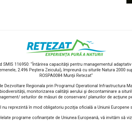
od SMIS 116950: "Întărirea capacităţii pentru managementul adaptativ a
Gemenele, 2.496 Peştera Zeicului), împreună cu siturile Natura 2000 s
ROSPA0084 Munţii Retezat"
de Dezvoltare Regionala prin Programul Operational Infrastructura Mar
diversităţii, monitorizarea calităţii aerului şi decontaminare a siturilo
agement/ seturilor de măsuri de conservare/ planurilor de acţiune pen
l nu reprezintă în mod obligatoriu poziţia oficială a Uniunii Europene
elelate programe cofinanțate de Uniunea Europeană, vă invităm să viz