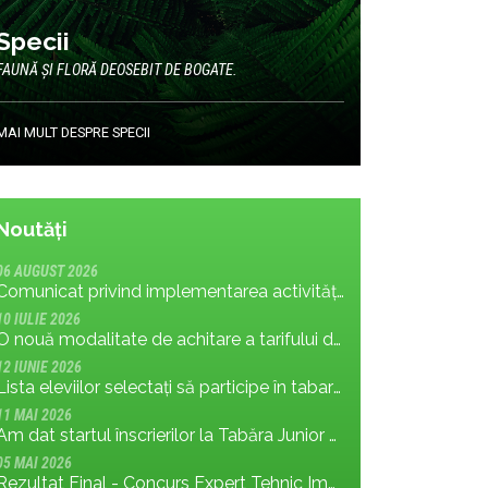
Specii
FAUNĂ ȘI FLORĂ DEOSEBIT DE BOGATE.
MAI MULT DESPRE SPECII
Noutăți
06 AUGUST 2026
Comunicat privind implementarea activității: măsura MR.8.1.4 din planul de management; cu privire la tronsonul de drum cuprins între Baraj Gura Apelor și Cabana Rotunda
10 IULIE 2026
O nouă modalitate de achitare a tarifului de vizitare în Parcul Național Retezat
12 IUNIE 2026
Lista eleviilor selectați să participe în tabara Junior Ranger 2026
11 MAI 2026
Am dat startul înscrierilor la Tabăra Junior Ranger 2026 – Oameni conectați prin natură – tineri și comunități pentru viitorul Parcului Național Retezat
05 MAI 2026
Rezultat Final - Concurs Expert Tehnic Implementare 3 05.05.2026