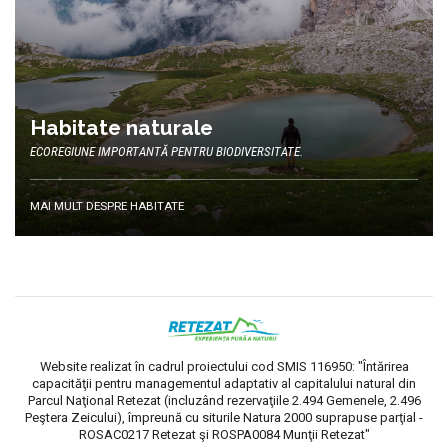
Habitate naturale
ECOREGIUNE IMPORTANTĂ PENTRU BIODIVERSITATE.
MAI MULT DESPRE HABITATE
Website realizat în cadrul proiectului cod SMIS 116950: "Întărirea
capacităţii pentru managementul adaptativ al capitalului natural din
Parcul Naţional Retezat (incluzând rezervaţiile 2.494 Gemenele, 2.496
Peştera Zeicului), împreună cu siturile Natura 2000 suprapuse parţial -
ROSAC0217 Retezat şi ROSPA0084 Munţii Retezat"