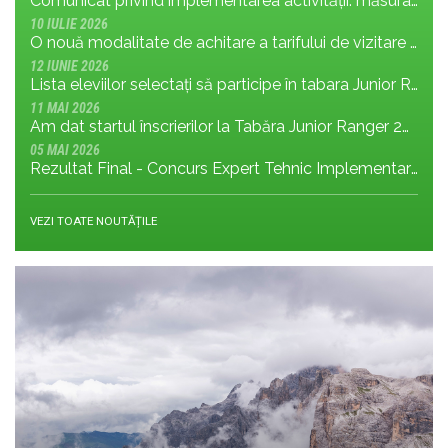
Comunicat privind implementarea activității: măsura MR.8.1.4 din planul de management; cu privire la tronsonul de drum cuprins între Baraj Gura Apelor și Cabana Rotunda
10 IULIE 2026
O nouă modalitate de achitare a tarifului de vizitare în Parcul Național Retezat
12 IUNIE 2026
Lista eleviilor selectați să participe în tabara Junior Ranger 2026
11 MAI 2026
Am dat startul înscrierilor la Tabăra Junior Ranger 2026 – Oameni conectați prin natură – tineri și comunități pentru viitorul Parcului Național Retezat
05 MAI 2026
Rezultat Final - Concurs Expert Tehnic Implementare 3 05.05.2026
VEZI TOATE NOUTĂȚILE