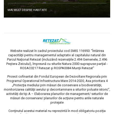
MAI MULT DESPRE HABITATE
Website realizat în cadrul proiectului cod SMIS 116950: "Întărirea
capacităţii pentru managementul adaptativ al capitalului natural din
Parcul Naţional Retezat (incluzând rezervaţiile 2.494 Gemenele, 2.496
Peştera Zeicului), împreună cu siturile Natura 2000 suprapuse parţial -
ROSAC0217 Retezat şi ROSPA0084 Munţii Retezat"
Proiect cofinantat din Fondul European de Dezvoltare Regionala prin
Programul Operational Infrastructura Mare 2014-2020, Axa prioritara 4
„Protecţia mediului prin măsuri de conservare a biodiversităţii,
monitorizarea calităţii aerului şi decontaminare a siturilor poluate istoric”,
activități de tip A – Elaborarea planurilor de management/ seturilor de
măsuri de conservare/ planurilor de acţiune pentru ariile naturale
protejate
Conţinutul acestui material nu reprezintă în mod obligatoriu poziţia