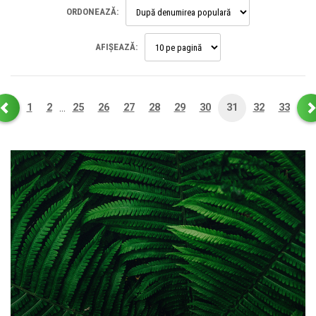
ORDONEAZĂ:
AFIȘEAZĂ:
1
2
25
26
27
28
29
30
31
32
33
…