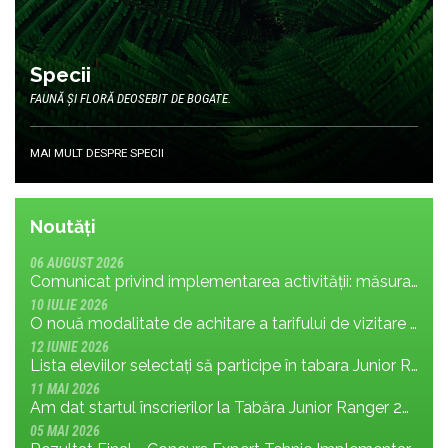
Specii
FAUNĂ ȘI FLORĂ DEOSEBIT DE BOGATE.
MAI MULT DESPRE SPECII
Noutăți
06 AUGUST 2026
Comunicat privind implementarea activității: măsura MR.8.1.4 din planul de management; cu privire la tronsonul de drum cuprins între Baraj Gura Apelor și Cabana Rotunda
10 IULIE 2026
O nouă modalitate de achitare a tarifului de vizitare în Parcul Național Retezat
12 IUNIE 2026
Lista eleviilor selectați să participe în tabara Junior Ranger 2026
11 MAI 2026
Am dat startul înscrierilor la Tabăra Junior Ranger 2026 – Oameni conectați prin natură – tineri și comunități pentru viitorul Parcului Național Retezat
05 MAI 2026