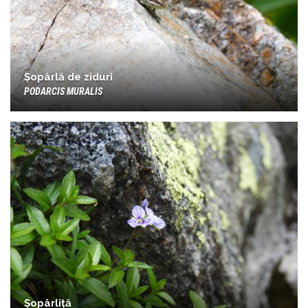
Șopârlă de ziduri
PODARCIS MURALIS
Șopârliță