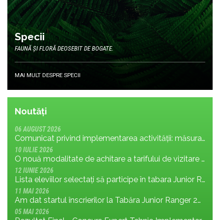
Specii
FAUNĂ ȘI FLORĂ DEOSEBIT DE BOGATE.
MAI MULT DESPRE SPECII
Noutăți
06 AUGUST 2026
Comunicat privind implementarea activității: măsura MR.8.1.4 din planul de management; cu privire la tronsonul de drum cuprins între Baraj Gura Apelor și Cabana Rotunda
10 IULIE 2026
O nouă modalitate de achitare a tarifului de vizitare în Parcul Național Retezat
12 IUNIE 2026
Lista eleviilor selectați să participe în tabara Junior Ranger 2026
11 MAI 2026
Am dat startul înscrierilor la Tabăra Junior Ranger 2026 – Oameni conectați prin natură – tineri și comunități pentru viitorul Parcului Național Retezat
05 MAI 2026