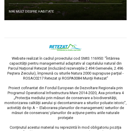
MAI MULT DESPRE HABITATE
Website realizat în cadrul proiectului cod SMIS 116950: "Întărirea
capacităţii pentru managementul adaptativ al capitalului natural din
Parcul Naţional Retezat (incluzând rezervaţiile 2.494 Gemenele, 2.496
Peştera Zeicului), împreună cu siturile Natura 2000 suprapuse parţial -
ROSAC0217 Retezat şi ROSPA0084 Munţii Retezat"
Proiect cofinantat din Fondul European de Dezvoltare Regionala prin
Programul Operational Infrastructura Mare 2014-2020, Axa prioritara 4
„Protecţia mediului prin măsuri de conservare a biodiversităţii,
monitorizarea calităţii aerului şi decontaminare a siturilor poluate istoric”,
activități de tip A – Elaborarea planurilor de management/ seturilor de
măsuri de conservare/ planurilor de acţiune pentru ariile naturale
protejate
Conţinutul acestui material nu reprezintă în mod obligatoriu poziţia