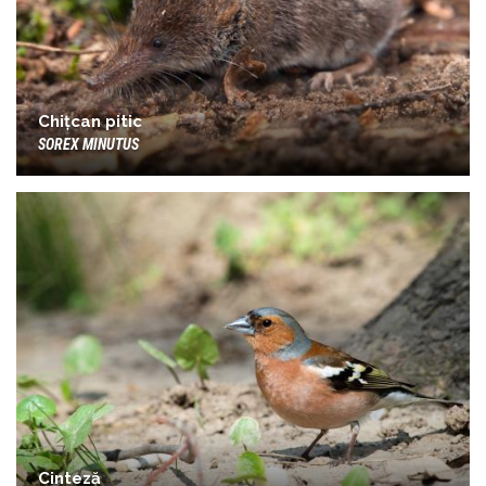
Chițcan pitic
SOREX MINUTUS
Cinteză