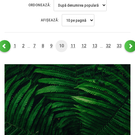
ORDONEAZĂ:
AFIȘEAZĂ:
1
2
7
8
9
10
11
12
13
32
33
…
…