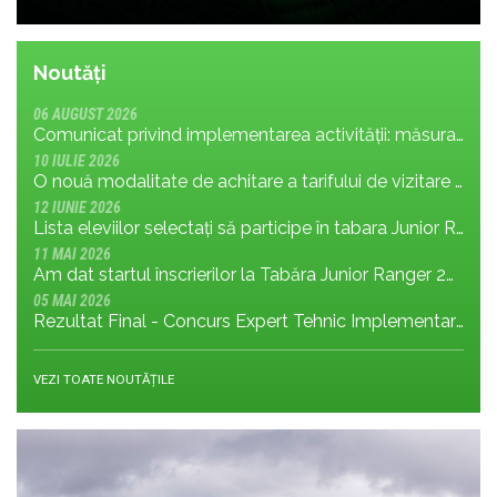
Noutăți
06 AUGUST 2026
Comunicat privind implementarea activității: măsura MR.8.1.4 din planul de management; cu privire la tronsonul de drum cuprins între Baraj Gura Apelor și Cabana Rotunda
10 IULIE 2026
O nouă modalitate de achitare a tarifului de vizitare în Parcul Național Retezat
12 IUNIE 2026
Lista eleviilor selectați să participe în tabara Junior Ranger 2026
11 MAI 2026
Am dat startul înscrierilor la Tabăra Junior Ranger 2026 – Oameni conectați prin natură – tineri și comunități pentru viitorul Parcului Național Retezat
05 MAI 2026
Rezultat Final - Concurs Expert Tehnic Implementare 3 05.05.2026
VEZI TOATE NOUTĂȚILE