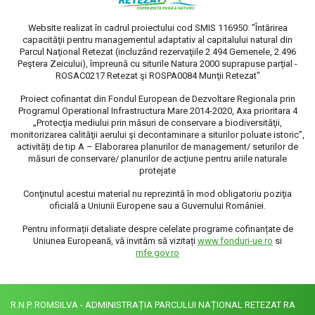
Website realizat în cadrul proiectului cod SMIS 116950: "Întărirea
capacităţii pentru managementul adaptativ al capitalului natural din
Parcul Naţional Retezat (incluzând rezervaţiile 2.494 Gemenele, 2.496
Peştera Zeicului), împreună cu siturile Natura 2000 suprapuse parţial -
ROSAC0217 Retezat şi ROSPA0084 Munţii Retezat"
Proiect cofinantat din Fondul European de Dezvoltare Regionala prin
Programul Operational Infrastructura Mare 2014-2020, Axa prioritara 4
„Protecţia mediului prin măsuri de conservare a biodiversităţii,
monitorizarea calităţii aerului şi decontaminare a siturilor poluate istoric”,
activități de tip A – Elaborarea planurilor de management/ seturilor de
măsuri de conservare/ planurilor de acţiune pentru ariile naturale
protejate
Conţinutul acestui material nu reprezintă în mod obligatoriu poziţia
oficială a Uniunii Europene sau a Guvernului României.
Pentru informații detaliate despre celelate programe cofinanțate de
Uniunea Europeană, vă invităm să vizitați
www.fonduri-ue.ro
si
mfe.gov.ro
R.N.P. ROMSILVA - ADMINISTRAȚIA PARCULUI NAȚIONAL RETEZAT RA