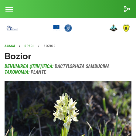
ACASĂ
/
SPECII
/
BOZIOR
Bozior
DENUMIREA ȘTIINȚIFICĂ:
DACTYLORHIZA SAMBUCINA
TAXONOMIA:
PLANTE