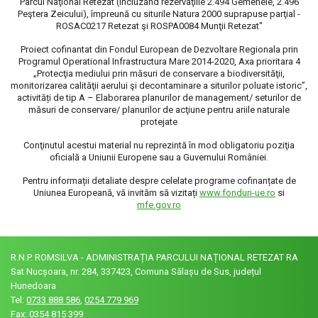
Parcul Naţional Retezat (incluzând rezervaţiile 2.494 Gemenele, 2.496
Peştera Zeicului), împreună cu siturile Natura 2000 suprapuse parţial -
ROSAC0217 Retezat şi ROSPA0084 Munţii Retezat"
Proiect cofinantat din Fondul European de Dezvoltare Regionala prin
Programul Operational Infrastructura Mare 2014-2020, Axa prioritara 4
„Protecţia mediului prin măsuri de conservare a biodiversităţii,
monitorizarea calităţii aerului şi decontaminare a siturilor poluate istoric”,
activități de tip A – Elaborarea planurilor de management/ seturilor de
măsuri de conservare/ planurilor de acţiune pentru ariile naturale
protejate
Conţinutul acestui material nu reprezintă în mod obligatoriu poziţia
oficială a Uniunii Europene sau a Guvernului României.
Pentru informații detaliate despre celelate programe cofinanțate de
Uniunea Europeană, vă invităm să vizitați
www.fonduri-ue.ro
si
mfe.gov.ro
R.N.P. ROMSILVA - ADMINISTRAȚIA PARCULUI NAȚIONAL RETEZAT RA
Sat Nucșoara, nr. 284, 337423, Comuna Sălașu de Sus, județul
Hunedoara
Tel:
0733 888 586
,
0254 779 969
Fax: 0354 815 399