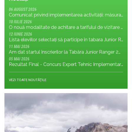
06 AUGUST 2026
Comunicat privind implementarea activității: măsura MR.8.1.4 din planul de management; cu privire la tronsonul de drum cuprins între Baraj Gura Apelor și Cabana Rotunda
10 IULIE 2026
O nouă modalitate de achitare a tarifului de vizitare în Parcul Național Retezat
12 IUNIE 2026
Lista eleviilor selectați să participe în tabara Junior Ranger 2026
11 MAI 2026
Am dat startul înscrierilor la Tabăra Junior Ranger 2026 – Oameni conectați prin natură – tineri și comunități pentru viitorul Parcului Național Retezat
05 MAI 2026
Rezultat Final - Concurs Expert Tehnic Implementare 3 05.05.2026
VEZI TOATE NOUTĂȚILE