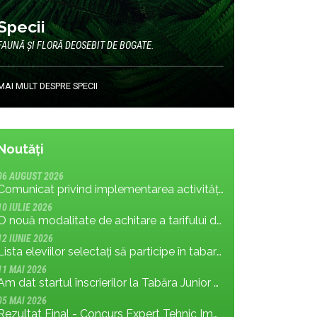
Specii
FAUNĂ ȘI FLORĂ DEOSEBIT DE BOGATE.
MAI MULT DESPRE SPECII
Noutăți
06 AUGUST 2026
Comunicat privind implementarea activității: măsura MR.8.1.4 din planul de management; cu privire la tronsonul de drum cuprins între Baraj Gura Apelor și Cabana Rotunda
10 IULIE 2026
O nouă modalitate de achitare a tarifului de vizitare în Parcul Național Retezat
12 IUNIE 2026
Lista eleviilor selectați să participe în tabara Junior Ranger 2026
11 MAI 2026
Am dat startul înscrierilor la Tabăra Junior Ranger 2026 – Oameni conectați prin natură – tineri și comunități pentru viitorul Parcului Național Retezat
05 MAI 2026
Rezultat Final - Concurs Expert Tehnic Implementare 3 05.05.2026