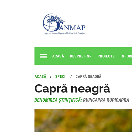
ACASĂ
DESPRE PNR
PROIECTE
INFOR
ACASĂ
/
SPECII
/
CAPRĂ NEAGRĂ
Capră neagră
DENUMIREA ȘTIINȚIFICĂ:
RUPICAPRA RUPICAPRA