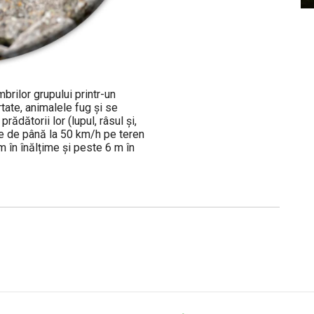
mbrilor grupului printr-un
rtate, animalele fug și se
rădătorii lor (lupul, râsul și,
ze de până la 50 km/h pe teren
m în înălțime și peste 6 m în