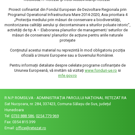
Proiect cofinantat din Fondul European de Dezvoltare Regionala prin
Programul Operational Infrastructura Mare 2014-2020, Axa prioritara 4
„Protecţia mediului prin măsuri de conservare a biodiversităţii,
monitorizarea calităţii aerului şi decontaminare a siturilor poluate istoric”,
activități de tip A – Elaborarea planurilor de management/ seturilor de
măsuri de conservare/ planurilor de acţiune pentru ariile naturale
protejate
Conţinutul acestui material nu reprezintă în mod obligatoriu poziţia
oficială a Uniunii Europene sau a Guvernului României.
Pentru informații detaliate despre celelate programe cofinanțate de
Uniunea Europeană, vă invităm să vizitați
www.fonduri-ue.ro
si
mfe.gov.ro
R.N.P. ROMSILVA - ADMINISTRAȚIA PARCULUI NAȚIONAL RETEZAT RA
Sat Nucșoara, nr. 284, 337423, Comuna Sălașu de Sus, județul
Hunedoara
Tel:
0733 888 586
,
0254 779 969
Fax: 0354 815 399
Email:
office@retezat.ro