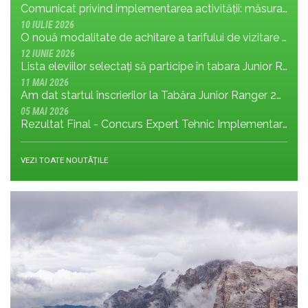
Comunicat privind implementarea activității: măsura MR.8.1.4 din planul de management; cu privire la tronsonul de drum cuprins între Baraj Gura Apelor și Cabana Rotunda
10 IULIE 2026
O nouă modalitate de achitare a tarifului de vizitare în Parcul Național Retezat
12 IUNIE 2026
Lista eleviilor selectați să participe în tabara Junior Ranger 2026
11 MAI 2026
Am dat startul înscrierilor la Tabăra Junior Ranger 2026 – Oameni conectați prin natură – tineri și comunități pentru viitorul Parcului Național Retezat
05 MAI 2026
Rezultat Final - Concurs Expert Tehnic Implementare 3 05.05.2026
VEZI TOATE NOUTĂȚILE