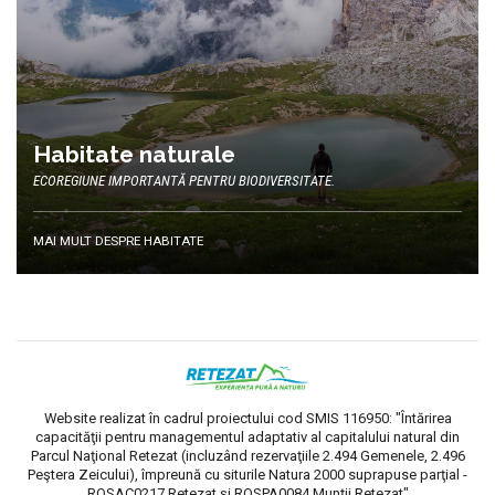
Habitate naturale
ECOREGIUNE IMPORTANTĂ PENTRU BIODIVERSITATE.
MAI MULT DESPRE HABITATE
Website realizat în cadrul proiectului cod SMIS 116950: "Întărirea
capacităţii pentru managementul adaptativ al capitalului natural din
Parcul Naţional Retezat (incluzând rezervaţiile 2.494 Gemenele, 2.496
Peştera Zeicului), împreună cu siturile Natura 2000 suprapuse parţial -
ROSAC0217 Retezat şi ROSPA0084 Munţii Retezat"