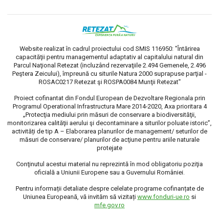
Website realizat în cadrul proiectului cod SMIS 116950: "Întărirea
capacităţii pentru managementul adaptativ al capitalului natural din
Parcul Naţional Retezat (incluzând rezervaţiile 2.494 Gemenele, 2.496
Peştera Zeicului), împreună cu siturile Natura 2000 suprapuse parţial -
ROSAC0217 Retezat şi ROSPA0084 Munţii Retezat"
Proiect cofinantat din Fondul European de Dezvoltare Regionala prin
Programul Operational Infrastructura Mare 2014-2020, Axa prioritara 4
„Protecţia mediului prin măsuri de conservare a biodiversităţii,
monitorizarea calităţii aerului şi decontaminare a siturilor poluate istoric”,
activități de tip A – Elaborarea planurilor de management/ seturilor de
măsuri de conservare/ planurilor de acţiune pentru ariile naturale
protejate
Conţinutul acestui material nu reprezintă în mod obligatoriu poziţia
oficială a Uniunii Europene sau a Guvernului României.
Pentru informații detaliate despre celelate programe cofinanțate de
Uniunea Europeană, vă invităm să vizitați
www.fonduri-ue.ro
si
mfe.gov.ro