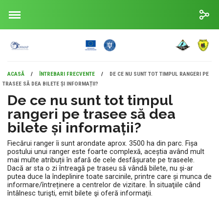
ACASĂ
/
ÎNTREBARI FRECVENTE
/
DE CE NU SUNT TOT TIMPUL RANGERI PE
TRASEE SĂ DEA BILETE ȘI INFORMAȚII?
De ce nu sunt tot timpul
rangeri pe trasee să dea
bilete și informații?
Fiecărui ranger îi sunt arondate aprox. 3500 ha din parc. Fișa
postului unui ranger este foarte complexă, aceștia având mult
mai multe atribuții în afară de cele desfășurate pe traseele.
Dacă ar sta o zi întreagă pe traseu să vândă bilete, nu și-ar
putea duce la îndeplinire toate sarcinile, printre care și munca de
informare/întreținere a centrelor de vizitare. În situaţiile când
întâlnesc turişti, emit bilete şi oferă informaţii.