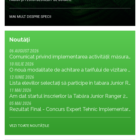
MAI MULT DESPRE SPECII
Noutăți
06 AUGUST 2026
Comunicat privind implementarea activității: măsura MR.8.1.4 din planul de management; cu privire la tronsonul de drum cuprins între Baraj Gura Apelor și Cabana Rotunda
10 IULIE 2026
O nouă modalitate de achitare a tarifului de vizitare în Parcul Național Retezat
12 IUNIE 2026
Lista eleviilor selectați să participe în tabara Junior Ranger 2026
11 MAI 2026
Am dat startul înscrierilor la Tabăra Junior Ranger 2026 – Oameni conectați prin natură – tineri și comunități pentru viitorul Parcului Național Retezat
05 MAI 2026
Rezultat Final - Concurs Expert Tehnic Implementare 3 05.05.2026
VEZI TOATE NOUTĂȚILE