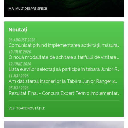
MAI MULT DESPRE SPECII
Noutăți
06 AUGUST 2026
Comunicat privind implementarea activității: măsura MR.8.1.4 din planul de management; cu privire la tronsonul de drum cuprins între Baraj Gura Apelor și Cabana Rotunda
10 IULIE 2026
O nouă modalitate de achitare a tarifului de vizitare în Parcul Național Retezat
12 IUNIE 2026
Lista eleviilor selectați să participe în tabara Junior Ranger 2026
11 MAI 2026
Am dat startul înscrierilor la Tabăra Junior Ranger 2026 – Oameni conectați prin natură – tineri și comunități pentru viitorul Parcului Național Retezat
05 MAI 2026
Rezultat Final - Concurs Expert Tehnic Implementare 3 05.05.2026
VEZI TOATE NOUTĂȚILE