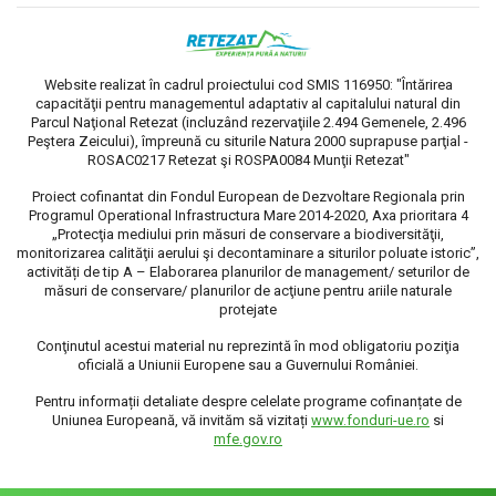
Website realizat în cadrul proiectului cod SMIS 116950: "Întărirea
capacităţii pentru managementul adaptativ al capitalului natural din
Parcul Naţional Retezat (incluzând rezervaţiile 2.494 Gemenele, 2.496
Peştera Zeicului), împreună cu siturile Natura 2000 suprapuse parţial -
ROSAC0217 Retezat şi ROSPA0084 Munţii Retezat"
Proiect cofinantat din Fondul European de Dezvoltare Regionala prin
Programul Operational Infrastructura Mare 2014-2020, Axa prioritara 4
„Protecţia mediului prin măsuri de conservare a biodiversităţii,
monitorizarea calităţii aerului şi decontaminare a siturilor poluate istoric”,
activități de tip A – Elaborarea planurilor de management/ seturilor de
măsuri de conservare/ planurilor de acţiune pentru ariile naturale
protejate
Conţinutul acestui material nu reprezintă în mod obligatoriu poziţia
oficială a Uniunii Europene sau a Guvernului României.
Pentru informații detaliate despre celelate programe cofinanțate de
Uniunea Europeană, vă invităm să vizitați
www.fonduri-ue.ro
si
mfe.gov.ro