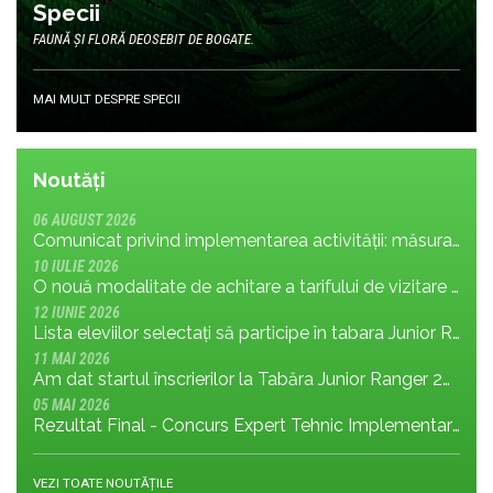
Specii
FAUNĂ ȘI FLORĂ DEOSEBIT DE BOGATE.
MAI MULT DESPRE SPECII
Noutăți
06 AUGUST 2026
Comunicat privind implementarea activității: măsura MR.8.1.4 din planul de management; cu privire la tronsonul de drum cuprins între Baraj Gura Apelor și Cabana Rotunda
10 IULIE 2026
O nouă modalitate de achitare a tarifului de vizitare în Parcul Național Retezat
12 IUNIE 2026
Lista eleviilor selectați să participe în tabara Junior Ranger 2026
11 MAI 2026
Am dat startul înscrierilor la Tabăra Junior Ranger 2026 – Oameni conectați prin natură – tineri și comunități pentru viitorul Parcului Național Retezat
05 MAI 2026
Rezultat Final - Concurs Expert Tehnic Implementare 3 05.05.2026
VEZI TOATE NOUTĂȚILE