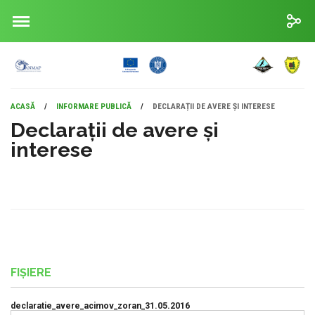
ACASĂ
/
INFORMARE PUBLICĂ
/
DECLARAȚII DE AVERE ȘI INTERESE
Declarații de avere și
interese
FIȘIERE
declaratie_avere_acimov_zoran_31.05.2016