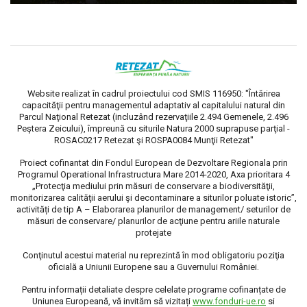
Website realizat în cadrul proiectului cod SMIS 116950: "Întărirea
capacităţii pentru managementul adaptativ al capitalului natural din
Parcul Naţional Retezat (incluzând rezervaţiile 2.494 Gemenele, 2.496
Peştera Zeicului), împreună cu siturile Natura 2000 suprapuse parţial -
ROSAC0217 Retezat şi ROSPA0084 Munţii Retezat"
Proiect cofinantat din Fondul European de Dezvoltare Regionala prin
Programul Operational Infrastructura Mare 2014-2020, Axa prioritara 4
„Protecţia mediului prin măsuri de conservare a biodiversităţii,
monitorizarea calităţii aerului şi decontaminare a siturilor poluate istoric”,
activități de tip A – Elaborarea planurilor de management/ seturilor de
măsuri de conservare/ planurilor de acţiune pentru ariile naturale
protejate
Conţinutul acestui material nu reprezintă în mod obligatoriu poziţia
oficială a Uniunii Europene sau a Guvernului României.
Pentru informații detaliate despre celelate programe cofinanțate de
Uniunea Europeană, vă invităm să vizitați
www.fonduri-ue.ro
si