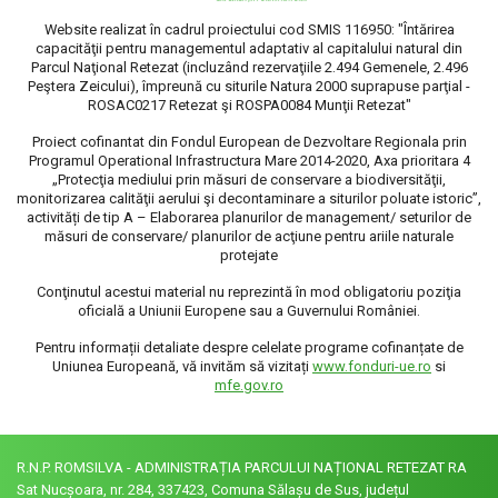
Website realizat în cadrul proiectului cod SMIS 116950: "Întărirea
capacităţii pentru managementul adaptativ al capitalului natural din
Parcul Naţional Retezat (incluzând rezervaţiile 2.494 Gemenele, 2.496
Peştera Zeicului), împreună cu siturile Natura 2000 suprapuse parţial -
ROSAC0217 Retezat şi ROSPA0084 Munţii Retezat"
Proiect cofinantat din Fondul European de Dezvoltare Regionala prin
Programul Operational Infrastructura Mare 2014-2020, Axa prioritara 4
„Protecţia mediului prin măsuri de conservare a biodiversităţii,
monitorizarea calităţii aerului şi decontaminare a siturilor poluate istoric”,
activități de tip A – Elaborarea planurilor de management/ seturilor de
măsuri de conservare/ planurilor de acţiune pentru ariile naturale
protejate
Conţinutul acestui material nu reprezintă în mod obligatoriu poziţia
oficială a Uniunii Europene sau a Guvernului României.
Pentru informații detaliate despre celelate programe cofinanțate de
Uniunea Europeană, vă invităm să vizitați
www.fonduri-ue.ro
si
mfe.gov.ro
R.N.P. ROMSILVA - ADMINISTRAȚIA PARCULUI NAȚIONAL RETEZAT RA
Sat Nucșoara, nr. 284, 337423, Comuna Sălașu de Sus, județul