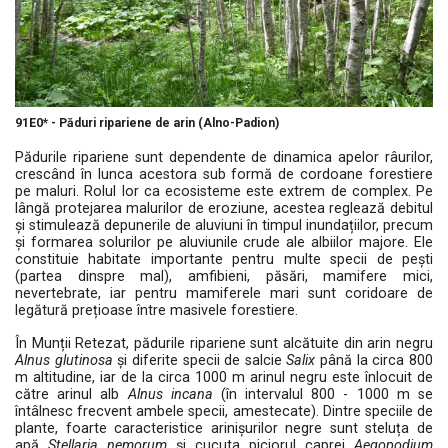
91E0* - Păduri ripariene de arin (Alno-Padion)
Pădurile ripariene sunt dependente de dinamica apelor râurilor,
crescând în lunca acestora sub formă de cordoane forestiere
pe maluri. Rolul lor ca ecosisteme este extrem de complex. Pe
lângă protejarea malurilor de eroziune, acestea reglează debitul
și stimulează depunerile de aluviuni în timpul inundațiilor, precum
și formarea solurilor pe aluviunile crude ale albiilor majore. Ele
constituie habitate importante pentru multe specii de pești
(partea dinspre mal), amfibieni, păsări, mamifere mici,
nevertebrate, iar pentru mamiferele mari sunt coridoare de
legătură prețioase între masivele forestiere.
În Munții Retezat, pădurile ripariene sunt alcătuite din arin negru
Alnus glutinosa
și diferite specii de salcie
Salix
până la circa 800
m altitudine, iar de la circa 1000 m arinul negru este înlocuit de
către arinul alb
Alnus incana
(în intervalul 800 - 1000 m se
întâlnesc frecvent ambele specii, amestecate). Dintre speciile de
plante, foarte caracteristice arinișurilor negre sunt steluța de
apă
Stellaria nemorum
și cucuta piciorul caprei
Aegopodium