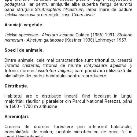
podagraria
, iar pentru arinișurile albe superba ferigă denumită
pana struțului
Struthiopteris filicastrum,
iarba mare de pădure
Telekia speciosa
și cerențelul roșu
Geum rivale
.
Asociaţii vegetale:
Telekio speciosae - Alnetum incanae
Coldea (1986) 1991;
Stellario
nemorum - Alnetum glutinosae
(Kästner 1938) Lohmeyer 1957.
Specii de animale.
Dintre animale, cele mai caracteristice sunt tritonul cu creastă
Triturus cristatus
, tritonul de munte
Ichtyosaura alpestris
și
tritonul comun
Lissotriton vulgaris
, care primăvara utilizează din
plin bălțile din cadrul habitatului pentru reproducere.
Distribuție.
Habitatul are o distribuție lineară, fiind localizat în lungul
majorității râurilor și pâraielor din Parcul Național Retezat, până
la 1600 - 1700 m altitudine.
Amenințări.
Crearea de drumuri forestiere prin interiorul habitatului,
consolidările de maluri, lucrările hidrotehnice de orice fel în