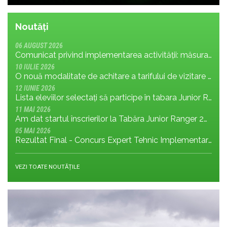
Noutăți
06 AUGUST 2026
Comunicat privind implementarea activității: măsura MR.8.1.4 din planul de management; cu privire la tronsonul de drum cuprins între Baraj Gura Apelor și Cabana Rotunda
10 IULIE 2026
O nouă modalitate de achitare a tarifului de vizitare în Parcul Național Retezat
12 IUNIE 2026
Lista eleviilor selectați să participe în tabara Junior Ranger 2026
11 MAI 2026
Am dat startul înscrierilor la Tabăra Junior Ranger 2026 – Oameni conectați prin natură – tineri și comunități pentru viitorul Parcului Național Retezat
05 MAI 2026
Rezultat Final - Concurs Expert Tehnic Implementare 3 05.05.2026
VEZI TOATE NOUTĂȚILE