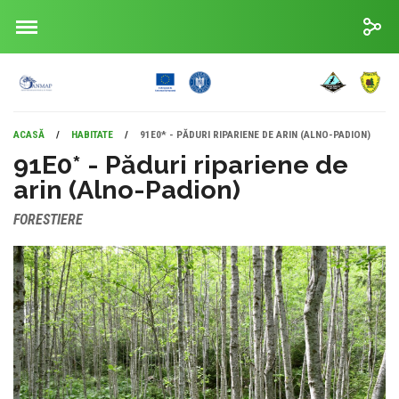
ACASĂ
/
HABITATE
/
91E0* - PĂDURI RIPARIENE DE ARIN (ALNO-PADION)
91E0* - Păduri ripariene de
arin (Alno-Padion)
FORESTIERE