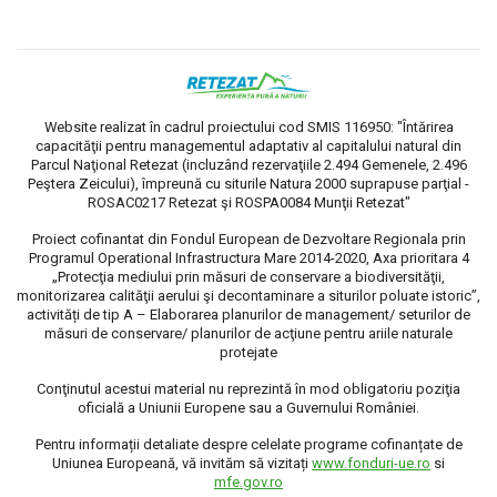
Website realizat în cadrul proiectului cod SMIS 116950: "Întărirea
capacităţii pentru managementul adaptativ al capitalului natural din
Parcul Naţional Retezat (incluzând rezervaţiile 2.494 Gemenele, 2.496
Peştera Zeicului), împreună cu siturile Natura 2000 suprapuse parţial -
ROSAC0217 Retezat şi ROSPA0084 Munţii Retezat"
Proiect cofinantat din Fondul European de Dezvoltare Regionala prin
Programul Operational Infrastructura Mare 2014-2020, Axa prioritara 4
„Protecţia mediului prin măsuri de conservare a biodiversităţii,
monitorizarea calităţii aerului şi decontaminare a siturilor poluate istoric”,
activități de tip A – Elaborarea planurilor de management/ seturilor de
măsuri de conservare/ planurilor de acţiune pentru ariile naturale
protejate
Conţinutul acestui material nu reprezintă în mod obligatoriu poziţia
oficială a Uniunii Europene sau a Guvernului României.
Pentru informații detaliate despre celelate programe cofinanțate de
Uniunea Europeană, vă invităm să vizitați
www.fonduri-ue.ro
si
mfe.gov.ro