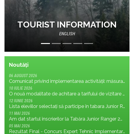
Bilet de vizitare Parcul
Național Retezat
Noutăți
06 AUGUST 2026
Comunicat privind implementarea activității: măsura MR.8.1.4 din planul de management; cu privire la tronsonul de drum cuprins între Baraj Gura Apelor și Cabana Rotunda
10 IULIE 2026
O nouă modalitate de achitare a tarifului de vizitare în Parcul Național Retezat
12 IUNIE 2026
Lista eleviilor selectați să participe în tabara Junior Ranger 2026
11 MAI 2026
Am dat startul înscrierilor la Tabăra Junior Ranger 2026 – Oameni conectați prin natură – tineri și comunități pentru viitorul Parcului Național Retezat
05 MAI 2026
Rezultat Final - Concurs Expert Tehnic Implementare 3 05.05.2026